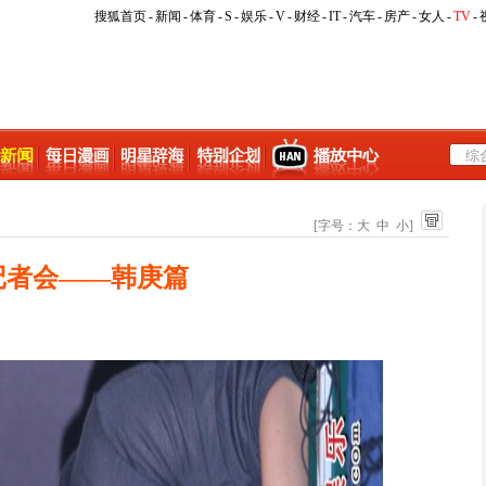
搜狐首页
-
新闻
-
体育
-
S
-
娱乐
-
V
-
财经
-
IT
-
汽车
-
房产
-
女人
-
TV
-
[字号：
大
中
小
]
记者会——韩庚篇