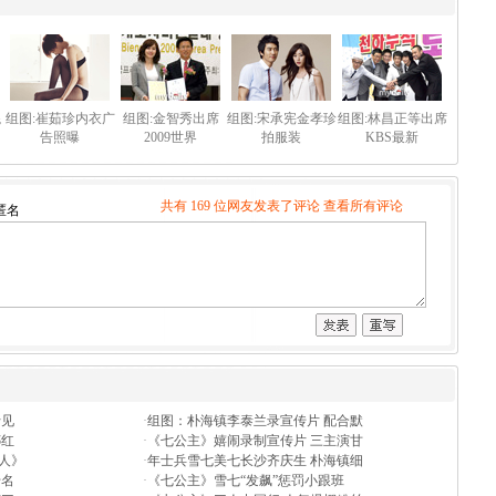
混
组图:崔茹珍内衣广
组图:金智秀出席
组图:宋承宪金孝珍
组图:林昌正等出席
告照曝
2009世界
拍服装
KBS最新
共有 169 位网友发表了评论
查看所有评论
匿名
行见
·
组图：朴海镇李泰兰录宣传片 配合默
娜红
·
《七公主》嬉闹录制宣传片 三主演甘
杀人》
·
年士兵雪七美七长沙齐庆生 朴海镇细
千名
·
《七公主》雪七“发飙”惩罚小跟班