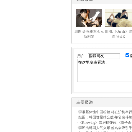
组图:金善雅车承元
组图:《On air》
新剧发
血演员R
用户：
·
李准基体恤中国粉丝 将在沪杭举
·
组图：韩国群星拍公益海报 裴斗
·
《Knowing》票房榜夺冠 《影子
·
李民浩韩国人气火爆 签名会吸引