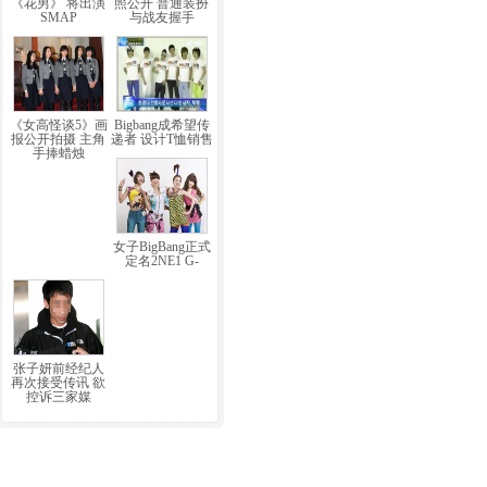
《花男》 将出演
照公开 普通装扮
SMAP
与战友握手
《女高怪谈5》画
Bigbang成希望传
报公开拍摄 主角
递者 设计T恤销售
手捧蜡烛
女子BigBang正式
定名2NE1 G-
张子妍前经纪人
再次接受传讯 欲
控诉三家媒