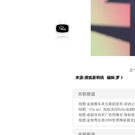
上
来源:搜狐新韩线 编辑:萝卜
·
组图:金善雅车承元新剧发布 讲述
·
组图:《On air》混血演员Ricky金
·
组图:崔茹珍内衣广告照曝光 身材
·
组图:金智秀出席2009世界陶瓷展