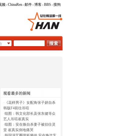
视频
-
ChinaRen
-
邮件
-
博客
-
BBS
-
搜狗
·
《花样男子》女配角张子妍自杀
韩版F4前往吊唁
·
组图：韩文化部长及张东健等众
艺人吊唁崔真实
·
组图：安在焕自杀妻子被抬往灵
堂 崔真实倒地痛哭
·
韩国演艺圈噩耗频传 安在焕汽车