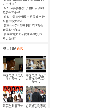
内自杀身亡
·
组图:金喜善怀胎6月拍广告 身材
竟完全不走样
·
独家：最顶级明星自杀属首次 带
给韩国极大冲击
·
韩国今年7星陨落 同性恋演员金
智厚家中自杀
·
崔真实前夫遭亲友唾骂 将抚养一
双儿女(图)
韩国电影《美人
韩国电影《西洋
图》预告片
古董洋果子店》
预告片
韩版F4赴日宣传
赵寅成军队训练