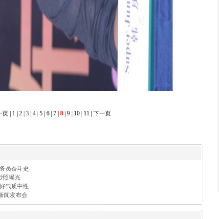
一页
|
1
|
2
|
3
|
4
|
5
|
6
|
7
|
8
|
9
|
10
|
11
|
下一页
公务员奋斗史
婚纱照曝光
美好气质中性
览新闻发布会