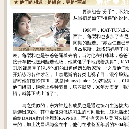
解析 ◆ 
★
他们的相遇：是组合，更是“商品”
要谈组合“分手”，不如
从当初是如何“相遇”的说起
1998年，KAT-TUN成
西仁、龟梨和也参加了吉尼
同期的甄选。“赤西仁自己
进杰尼斯，就找妈妈填了报
表。龟梨和也是被爸爸逼着去的，当时他在打棒球，爸爸
接开车把他送到甄选现场，他就傻乎乎地跟着跳舞”，KAT
TUN饭黑匣子说起他们的出道经历如数家珍，“之后他们
开始练习各种才艺，上杰尼斯的各类电视节目，混个脸熟
那时他们被称作JR，就是johnnys junior（小杰尼斯），01
他们组团，继续上各种节目，培养默契，06年发表第一张
辑，就算正式出道了”。
与之类似的，东方神起各成员也是通过练习生选拔大
挑选出来的。其中金俊秀做练习生的时间最长，郑允浩出
前给DANA做过伴舞和RAPPER，而朴有天是从美国选拔
来的，加上沈昌珉与金在中，他们在准备五年后的2004年