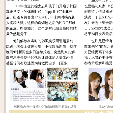
2002年12月，
1992年出道的徐太志和孩子们开启了韩国
也面临与东家SM
真正意义上的偶像时代，“oppa时代”由此开
想挽留，但是成员E
启。出道专辑售出170万张，年末同时摘得新
演员，于是S.E.
人奖和大奖，这样的辉煌连之后的H.O.T都难
友》来划上组合活动
以企及。即便如此，这个划时代组合最终的结
日，SM宣布成员Eu
局依然是分手。
将于24日发表最
他们解散在当时的韩国娱乐圈引起震动，
也许是已经有了当
隐退记者会上媒体云集，不仅娱乐新闻，就连
散带来的“前车之
晚间9时新闻也多日连续报道。突然到来的解
力已经提高了许多
散消息更是使得10代歌迷群体陷入集体恐慌，
福，尽管心中还有
甚至传闻有歌迷因为解散而自杀…[
更多
]
都表示理解和接受
韩国杂志当年报道H.O.T解散时歌迷痛哭的场景
Baby 