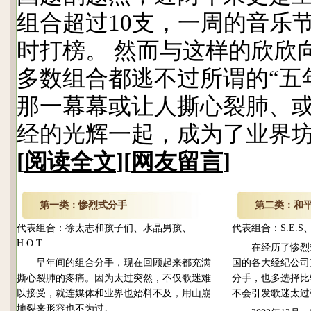
组合超过10支，一周的音乐
时打榜。 然而与这样的欣欣
多数组合都逃不过所谓的“五
那一幕幕或让人撕心裂肺、
经的光辉一起，成为了业界
[
阅读全文
][
网友留言
]
第一类：
惨烈式分手
第二类：
和
代表组合：徐太志和孩子们、水晶男孩、
代表组合：S.E.S、Ba
H.O.T
在经历了惨烈式
早年间的组合分手，现在回顾起来都充满
国的各大经纪公司
撕心裂肺的疼痛。因为太过突然，不仅歌迷难
分手，也多选择比
以接受，就连媒体和业界也始料不及，用山崩
不会引发歌迷太过
地裂来形容也不为过。