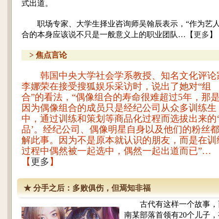
式出道。
职场专家、大学生择业咨询师吴翰辰表示，“作为艺
合的本身应该说不只是一般意义上的职业团队…【
更多
】
> 焦点言论
韩国中央大学社会学系教授、知名文化评论
李娜荣在接受搜狐娱乐采访时，说出了她对“组
合”的看法，“偶像组合的寿命很难超过5年，那
因为偶像组合的成员只是经纪公司从众多训练生
中，通过训练和策划等商品化过程而选拔出来的
品’。经纪公司、偶像明星自身以及他们的粉丝
解此事。因为不是原本就认识的朋友，而是在训
过程中偶然被一起选中，偶然一起出道而已”…
【
更多
】
★
分手之后：多败俱伤，但焉知非福
古代有这样一个故事，
南某部落首领有20个儿子，