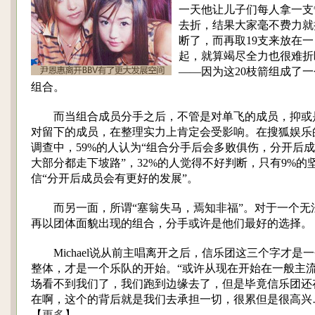
一天他让儿子们每人拿一支
去折，结果大家毫不费力就
断了，而再取19支来放在一
起，就算竭尽全力也很难折
——因为这20枝箭组成了一
组合。
而当组合成员分手之后，不管是对单飞的成员，抑或
对留下的成员，在整理实力上肯定会受影响。在搜狐娱乐
调查中，59%的人认为“组合分手后会多败俱伤，分开后
大部分都走下坡路”，32%的人觉得不好判断，只有9%的
信“分开后成员会有更好的发展”。
而另一面，所谓“塞翁失马，焉知非福”。对于一个无
再以团体面貌出现的组合，分手或许是他们最好的选择。
Michael说从前主唱离开之后，信乐团这三个字才是
整体，才是一个乐队的开始。“或许从现在开始在一般主
场看不到我们了，我们跑到边缘去了，但是毕竟信乐团还
在啊，这个的背后就是我们去承担一切，很累但是很高兴