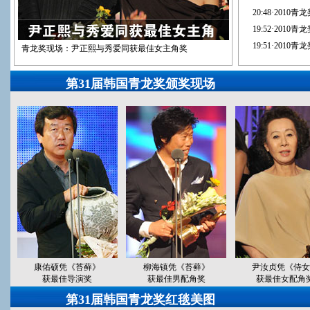
20:48
·
2010
19:52
·
2010
19:51
·
2010
青龙奖现场：尹正熙与秀爱同获最佳女主角奖
第31届韩国青龙奖颁奖现场
康佑硕凭《苔藓》
柳海镇凭《苔藓》
尹汝贞凭《侍女
获最佳导演奖
获最佳男配角奖
获最佳女配角
第31届韩国青龙奖红毯美图