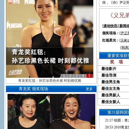
得，《诗》尹正
《义兄
[
滚动快讯
][
新闻
颁奖现场：
[
尹正
红毯星光：
[
元彬
[
韩惠
重要奖项获
奖 项
最佳影片
最佳导演
1
2
3
4
5
青龙奖现场：郑在英《苔藓》获最佳男主角
最佳男主角
最佳女主角
青龙奖 颁奖现场
更多
最佳男新人
最佳女新人
第31届韩国
21:17
·
组图：青
20:53
·
2010