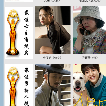
元彬《大叔》
姜东元《义兄弟》
全度妍《侍女》
尹正熙《诗》