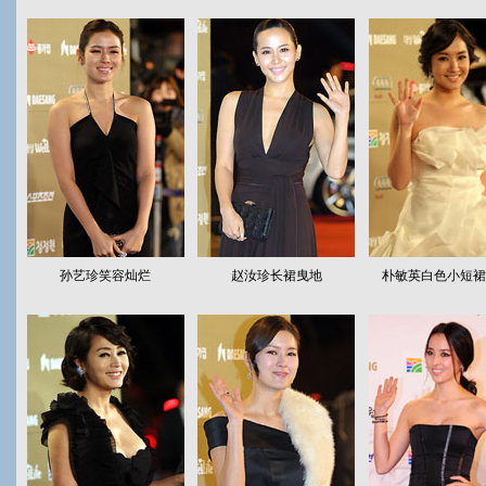
孙艺珍笑容灿烂
赵汝珍长裙曳地
朴敏英白色小短裙