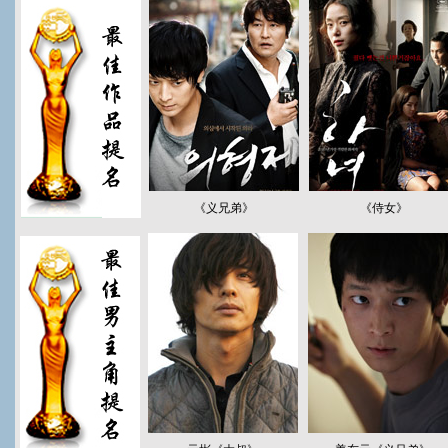
《义兄弟》
《侍女》