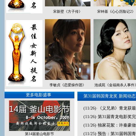
宋新壁《方子传》
宋钟基《心心历险记2》
李敏贞《恋爱操作团》
池成苑《金福南杀人事件
更多电影盛事
第31届韩国青龙奖 新闻动态
(11/26)
·
《义兄弟》青龙获最
(11/26)
·
第31届青龙电影奖
(11/26)
·
独家花絮：许秦豪做
(11/25)
·
预告：第31届韩国青
第14届釜山电影节