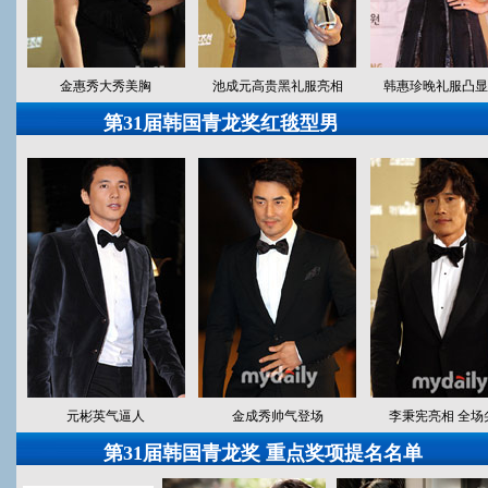
金惠秀大秀美胸
池成元高贵黑礼服亮相
韩惠珍晚礼服凸显
第31届韩国青龙奖红毯型男
元彬英气逼人
金成秀帅气登场
李秉宪亮相 全场
第31届韩国青龙奖 重点奖项提名名单