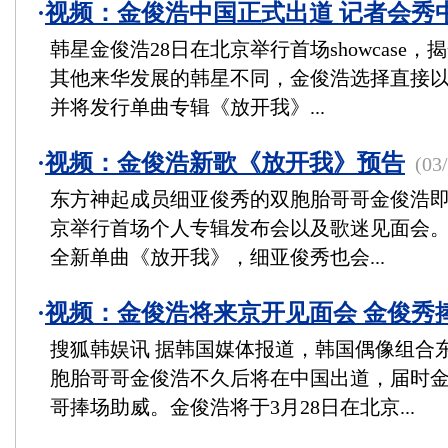
·
视频：金俊浩中国正式出道 记者会秀
韩星金俊浩28日在北京举行首场showcase
其他来华发展的韩星不同，金俊浩选择直接以
并将发行单曲专辑《放开我》...
·
视频：金俊浩新歌《放开我》预告
(03
东方神起成员细亚俊秀的双胞胎哥哥金俊浩即将于
京举行首场个人专辑发布会以及歌迷见面会
全新单曲《放开我》，细亚俊秀也会...
·
视频：金俊浩将来京开见面会 金俊秀
搜狐韩娱讯 据韩国媒体报道，韩国偶像组合
胞胎哥哥金俊浩不久后将在中国出道，届时
哥捧场助威。金俊浩将于3月28日在北京...