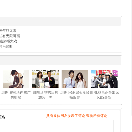
三年终无果
兰有无限可能
揭秘热播大戏
甘当绿叶
混
组图:崔茹珍内衣广
组图:金智秀出席
组图:宋承宪金孝珍
组图:林昌正等出席
告照曝
2009世界
拍服装
KBS最新
共有 0 位网友发表了评论
查看所有评论
匿名