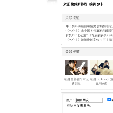
来源:搜狐新韩线 编辑:萝卜
·
年下男朴海镇自曝情史 曾痴情暗恋
·
《七公主》来中国 朴海镇称和李泰
·
何炅PK“七公主” 《背后的故事》
·
《七公主》嬉闹录制宣传片 三主演
组图:金善雅车承元
组图:《On air》
新剧发
血演员R
用户：