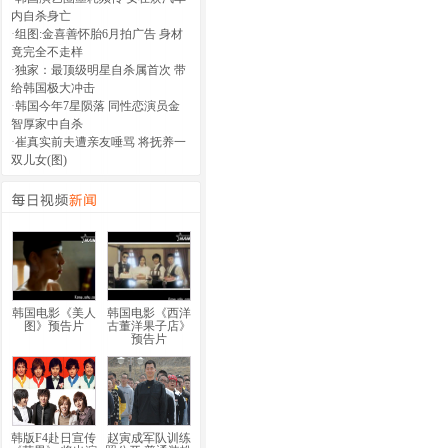
内自杀身亡
·
组图:金喜善怀胎6月拍广告 身材
竟完全不走样
·
独家：最顶级明星自杀属首次 带
给韩国极大冲击
·
韩国今年7星陨落 同性恋演员金
智厚家中自杀
·
崔真实前夫遭亲友唾骂 将抚养一
双儿女(图)
韩国电影《美人
韩国电影《西洋
图》预告片
古董洋果子店》
预告片
韩版F4赴日宣传
赵寅成军队训练