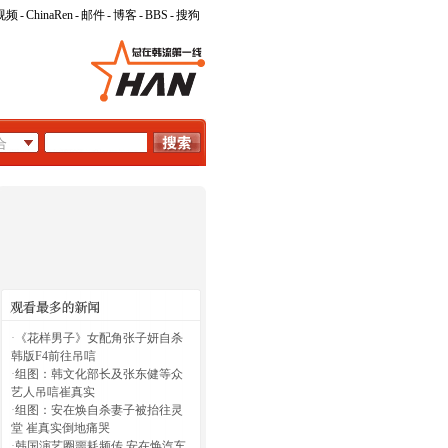
视频
-
ChinaRen
-
邮件
-
博客
-
BBS
-
搜狗
·
《花样男子》女配角张子妍自杀
韩版F4前往吊唁
·
组图：韩文化部长及张东健等众
艺人吊唁崔真实
·
组图：安在焕自杀妻子被抬往灵
堂 崔真实倒地痛哭
·
韩国演艺圈噩耗频传 安在焕汽车