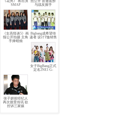
《花男》 将出演
照公开 普通装扮
SMAP
与战友握手
《女高怪谈5》画
Bigbang成希望传
报公开拍摄 主角
递者 设计T恤销售
手捧蜡烛
女子BigBang正式
定名2NE1 G-
张子妍前经纪人
再次接受传讯 欲
控诉三家媒