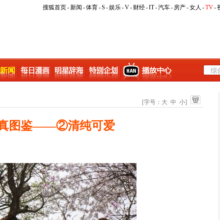
搜狐首页
-
新闻
-
体育
-
S
-
娱乐
-
V
-
财经
-
IT
-
汽车
-
房产
-
女人
-
TV
-
[字号：
大
中
小
]
真图鉴——②清纯可爱