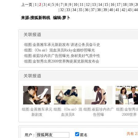
上一页
|
1
|
2
|
3
|
4
|
5
|
6
|
7
|
8
|
9
|
10
|
11
|
12
|
13
|
14
|
15
|
16
|
17
|
18
|
19
|
2
|
32
|
33
|
34
|
35
|
36
|
37
|
38
|
39
|
40
|
41
|
42
|
43
|
44
来源:搜狐新韩线 编辑:萝卜
·
组图:金善雅车承元新剧发布 讲述公务员奋斗史
·
组图:《On air》混血演员Ricky金婚纱照曝光
·
组图:崔茹珍内衣广告照曝光 身材美好气质中性
·
组图:金智秀出席2009世界陶瓷展览新闻发布会
组图:金善雅车承元
组图:《On air》混
组图:崔茹珍内衣广
组图:金智秀
新剧发
血演员R
告照曝
2009世界
共有 
用户：
匿名