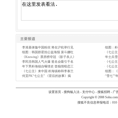
·
李准基体恤中国粉丝 将在沪杭举行见
·
组图：朴
·
组图：韩国群星拍公益海报 裴斗娜红
·
《七公主
·
《Knowing》票房榜夺冠 《影子杀人》
·
年士兵雪
·
李民浩韩国人气火爆 签名会吸引千名
·
《七公主
·
年下男朴海镇自曝情史 曾痴情暗恋三
·
《七公主
·
《七公主》来中国 朴海镇称和李泰兰
·
组图：《
·
何炅PK“七公主” 《背后的故事》揭
·
“雪七”
设置首页
-
搜狗输入法
-
支付中心
-
搜狐招聘
-
广
Copyright
©
2008 Sohu.com
搜狐不良信息举报电话：010－6