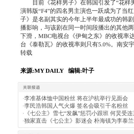
目前《花样男子》在韩国引发了“花样男
演韩版“F4”的四名男主演也一跃成为了当
子》是名副其实的今年上半年最成功的韩剧
播影响，与该剧在同一时间段播出的其他两
下滑，MBC电视台《伊甸之东》的收视率达到
台《泰勒瓦》的收视率则只有5.0%。南安宇/文
转载
来源:MY DAILY 编辑:叶子
·
李准基体恤中国粉丝 将在沪杭举行见面会
·
李民浩韩国人气火爆 签名会吸引千名粉丝
·
《七公主》雪七“发飙”惩罚小跟班 何炅受连
·
独家直击《七公主》影迷会 朴海镇为李泰