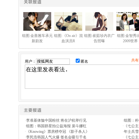
组图:金善雅车承元
组图:《On air》混
组图:崔茹珍内衣广
组图:金智秀
新剧发
血演员R
告照曝
2009世界
共有
用户：
匿名
·
李准基体恤中国粉丝 将在沪杭举行见
·
组图：朴
·
组图：韩国群星拍公益海报 裴斗娜红
·
《七公主
·
《Knowing》票房榜夺冠 《影子杀人》
·
年士兵雪
·
李民浩韩国人气火爆 签名会吸引千名
·
《七公主