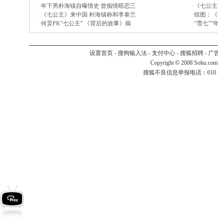
·
年下男朴海镇自曝情史 曾痴情暗恋三
·
《七公主
·
《七公主》来中国 朴海镇称和李泰兰
·
组图：《
·
何炅PK“七公主” 《背后的故事》揭
·
“雪七”
设置首页
-
搜狗输入法
-
支付中心
-
搜狐招聘
-
广
Copyright
©
2008 Sohu.com
搜狐不良信息举报电话：010－6