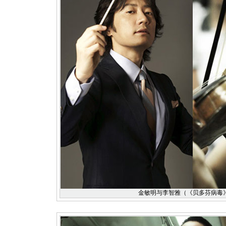
金敏明与李智雅（《贝多芬病毒