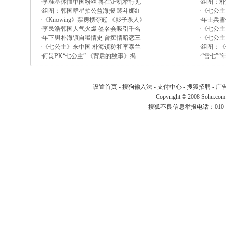
·
李准基体恤中国粉丝 将在沪杭举行见
·
组图：朴
·
组图：韩国群星拍公益海报 裴斗娜红
·
《七公主
·
《Knowing》票房榜夺冠 《影子杀人》
·
年士兵雪
·
李民浩韩国人气火爆 签名会吸引千名
·
《七公主
·
年下男朴海镇自曝情史 曾痴情暗恋三
·
《七公主
·
《七公主》来中国 朴海镇称和李泰兰
·
组图：《
·
何炅PK“七公主” 《背后的故事》揭
·
“雪七”
设置首页
-
搜狗输入法
-
支付中心
-
搜狐招聘
-
广
Copyright
©
2008 Sohu.com
搜狐不良信息举报电话：010－6