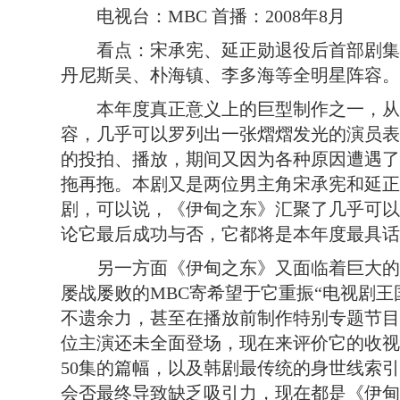
电视台：MBC 首播：2008年8月
看点：宋承宪、延正勋退役后首部剧集
丹尼斯吴、朴海镇、李多海等全明星阵容。
本年度真正意义上的巨型制作之一，从
容，几乎可以罗列出一张熠熠发光的演员表
的投拍、播放，期间又因为各种原因遭遇了
拖再拖。本剧又是两位男主角宋承宪和延正
剧，可以说，《伊甸之东》汇聚了几乎可以
论它最后成功与否，它都将是本年度最具话
另一方面《伊甸之东》又面临着巨大的
屡战屡败的MBC寄希望于它重振“电视剧王
不遗余力，甚至在播放前制作特别专题节目
位主演还未全面登场，现在来评价它的收视
50集的篇幅，以及韩剧最传统的身世线索
会否最终导致缺乏吸引力，现在都是《伊甸