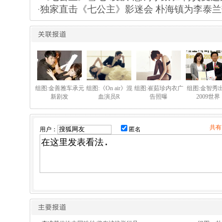
·
独家直击《七公主》影迷会 朴海镇为李泰
组图:金善雅车承元
组图:《On air》混
组图:崔茹珍内衣广
组图:金智秀
新剧发
血演员R
告照曝
2009世界
共有
用户：
匿名