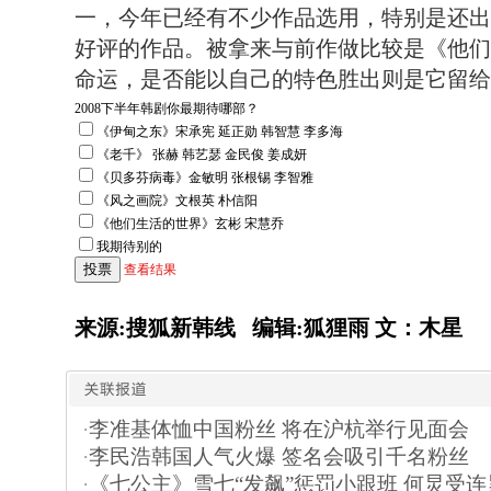
一，今年已经有不少作品选用，特别是还出现了
好评的作品。被拿来与前作做比较是《他们
命运，是否能以自己的特色胜出则是它留给我
2008下半年韩剧你最期待哪部？
《伊甸之东》宋承宪 延正勋 韩智慧 李多海
《老千》 张赫 韩艺瑟 金民俊 姜成妍
《贝多芬病毒》金敏明 张根锡 李智雅
《风之画院》文根英 朴信阳
《他们生活的世界》玄彬 宋慧乔
我期待别的
查看结果
来源:搜狐新韩线 编辑:狐狸雨 文：木星
·
李准基体恤中国粉丝 将在沪杭举行见面会
·
李民浩韩国人气火爆 签名会吸引千名粉丝
·
《七公主》雪七“发飙”惩罚小跟班 何炅受连