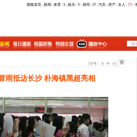
搜狐首页
-
新闻
-
体育
-
S
-
娱乐
-
V
-
财经
-
IT
-
汽车
-
房产
-
女人
-
TV
-
[字号：
大
中
小
]
冒雨抵达长沙 朴海镇黑超亮相