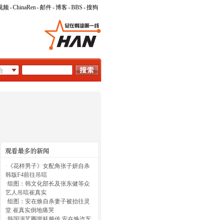
视频
-
ChinaRen
-
邮件
-
博客
-
BBS
-
搜狗
·
《花样男子》女配角张子妍自杀
韩版F4前往吊唁
·
组图：韩文化部长及张东健等众
艺人吊唁崔真实
·
组图：安在焕自杀妻子被抬往灵
堂 崔真实倒地痛哭
·
韩国演艺圈噩耗频传 安在焕汽车