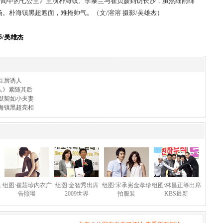
闻中的七公主》主演朴海镇、李泰兰与崔贞媛到访长沙，虽然细雨绵
场。朴海镇黑超遮面，难掩帅气。（文/溶溶 摄影/吴雄杰）
影/吴雄杰
红唇诱人
杀人》紧随其后
默契如小夫妻
海镇黑超亮相
混
组图:崔茹珍内衣广
组图:金智秀出席
组图:宋承宪金孝珍
组图:林昌正等出席
告照曝
2009世界
拍服装
KBS最新