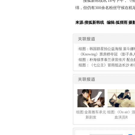
搜狐新韩线讯 18号下午，《传
绵，但仍有300余名粉丝守候在机
来源:搜狐新韩线 编辑:狐狸雨 摄
·
组图：韩国群星拍公益海报 裴斗娜
·
《Knowing》票房榜夺冠 《影子
·
组图：朴海镇李泰兰录宣传片 配合
·
组图：《七公主》冒雨抵达长沙 朴
组图:金善雅车承元
组图:《On air》
新剧发
血演员R