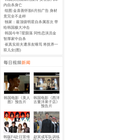
内自杀身亡
·
组图:金喜善怀胎6月拍广告 身材
竟完全不走样
·
独家：最顶级明星自杀属首次 带
给韩国极大冲击
·
韩国今年7星陨落 同性恋演员金
智厚家中自杀
·
崔真实前夫遭亲友唾骂 将抚养一
双儿女(图)
韩国电影《美人
韩国电影《西洋
图》预告片
古董洋果子店》
预告片
韩版F4赴日宣传
赵寅成军队训练