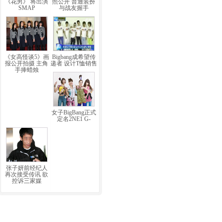
《花男》 将出演
照公开 普通装扮
SMAP
与战友握手
《女高怪谈5》画
Bigbang成希望传
报公开拍摄 主角
递者 设计T恤销售
手捧蜡烛
女子BigBang正式
定名2NE1 G-
张子妍前经纪人
再次接受传讯 欲
控诉三家媒