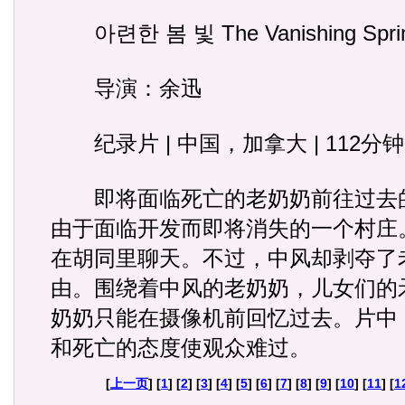
아련한 봄 빛 The Vanishing Spring
导演：余迅
纪录片 | 中国，加拿大 | 112分钟
即将面临死亡的老奶奶前往过去
由于面临开发而即将消失的一个村庄
在胡同里聊天。不过，中风却剥夺了
由。围绕着中风的老奶奶，儿女们的
奶奶只能在摄像机前回忆过去。片中
和死亡的态度使观众难过。
[
上一页
] [
1
] [
2
] [
3
] [
4
] [
5
] [
6
] [
7
] [
8
] [
9
] [
10
] [
11
] [
1