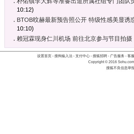
朴佑镇李大辉等准备出道所属社组专门团队
10:12)
BTOB旼赫最新预告照公开 特级性感美显诱
10:10)
赖冠霖现身仁川机场 前往北京参与节目拍摄
设置首页
-
搜狗输入法
-
支付中心
-
搜狐招聘
-
广告服务
-
客
Copyright
©
2016 Sohu.com 
搜狐不良信息举