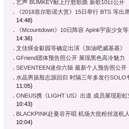
艺声 BUMKEY献上疗愈歌曲 新歌10日公开
《2018首尔歌谣大赏》15日举行 BTS 等出
14:48)
《Mcountdown》10日阵容 Apink宇宙少女
14:36)
文佳煐金叡园等确定出演《加油吧威基基》
GFriend团体预告照公开 展现黑色高冷魅力
SEVENTEEN迷你六辑 最新个人预告照公开
水晶男孩殷志源回归 时隔三年多发行SOLO
11:05)
ONEUS携《LIGHT US》出道 成员展现彩
10:43)
BLACKPINK赴曼谷开唱 机场大批粉丝送机
10:04)