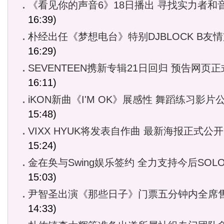
《看见你的声音6》18日播出 寻找实力者和
16:39)
朴经出任《梦想电台》特别DJBLOCK B友
16:29)
SEVENTEEN携新专辑21日回归 预告网页
16:11)
iKON新曲《I'M OK》展感性 舞蹈练习影片
15:48)
VIXX HYUK将发表自作曲 最新海报正式公开
15:24)
金在奂与Swing娱乐签约 全力支持今后SOL
15:03)
尹智圣出演《那些日子》门票五分钟内全席
14:33)