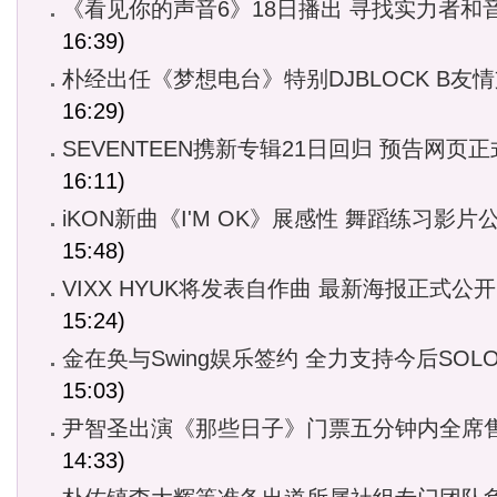
《看见你的声音6》18日播出 寻找实力者和
16:39)
朴经出任《梦想电台》特别DJBLOCK B友
16:29)
SEVENTEEN携新专辑21日回归 预告网页
16:11)
iKON新曲《I'M OK》展感性 舞蹈练习影片
15:48)
VIXX HYUK将发表自作曲 最新海报正式公开
15:24)
金在奂与Swing娱乐签约 全力支持今后SOL
15:03)
尹智圣出演《那些日子》门票五分钟内全席
14:33)