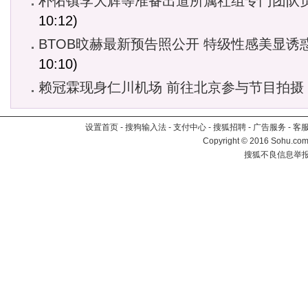
朴佑镇李大辉等准备出道所属社组专门团队
10:12)
BTOB旼赫最新预告照公开 特级性感美显诱
10:10)
赖冠霖现身仁川机场 前往北京参与节目拍摄
设置首页
-
搜狗输入法
-
支付中心
-
搜狐招聘
-
广告服务
-
客
Copyright
©
2016 Sohu.com 
搜狐不良信息举