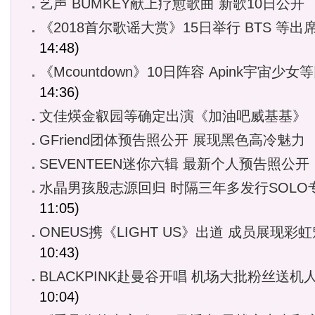
艺声 BUMKEY献上疗愈歌曲 新歌10日公开
《2018首尔歌谣大赏》15日举行 BTS 等出
14:48)
《Mcountdown》10日阵容 Apink宇宙少女
14:36)
文佳煐金叡园等确定出演《加油吧威基基》
GFriend团体预告照公开 展现黑色高冷魅力
SEVENTEEN迷你六辑 最新个人预告照公开
水晶男孩殷志源回归 时隔三年多发行SOLO
11:05)
ONEUS携《LIGHT US》出道 成员展现彩
10:43)
BLACKPINK赴曼谷开唱 机场大批粉丝送机
10:04)