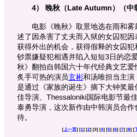
4） 晚秋（Late Autumn）（
电影《晚秋》取景地选在雨和雾
述了因杀害了丈夫而入狱的女囚犯因
获得外出的机会，获得假释的女囚犯
钞票嫌疑犯相遇并陷入短短3日的恋
秋》翻拍自韩国六十年代经典文艺爱
炙手可热的演员
玄彬
和汤唯担当主演
是通过《家族的诞生》摘下大钟奖最
佳导演、Thessaloniki国际电影
泰勇导演，这次新作由中韩演员合作
待。
[
上一页
] [
1
] [
2
] [3] [
4
] [
5
] [
6
] [
7
] [
8
] [