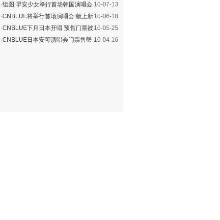
首场演唱会
·
组图:早安少女举行首场韩国演唱会
10-07-13
男fans众多-搜
·
CNBLUE将举行首场演唱会 献上新
10-06-18
编曲目(图)
·
CNBLUE下月日本开唱 预售门票被
10-05-25
抢购一空(图)
·
CNBLUE日本安可演唱会门票售罄
10-04-16
网络热炒翻十倍(图