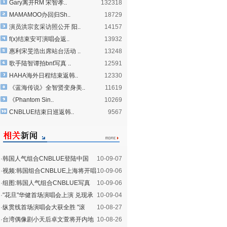
Gary离开RM 宋智孝..
132318
MAMAMOO办回归Sh..
18729
演员洪宗玄采访照公开 阳..
14157
f(x)结束安可演唱会返..
13932
惠利宋旻浩出席站台活动 ..
13248
歌手陆智谭拍bnt写真 ..
12591
HAHA海外日程结束返韩..
12330
《蓝海传说》全智贤变身美..
11619
《Phantom Sin..
10269
CNBLUE结束日巡返韩..
9567
·
韩国人气组合CNBLUE登陆中国
10-09-07
10月2日上海开唱(图)
·
视频:韩国组合CNBLUE上海将开唱
10-09-06
中文问候歌迷
·
组图:韩国人气组合CNBLUE写真
10-09-06
将在上海开唱
·
"花旦"华健首场演唱会上演 兑现承
10-09-04
诺唱天后歌(图)
·
纵贯线首场演唱会大获全胜 "滚
10-08-27
石"群星庆功-搜狐音
·
台湾偶像剧小天后卓文萱将开内地
10-08-26