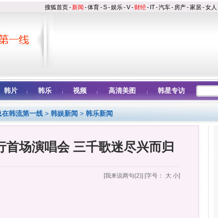
搜狐首页
-
新闻
-
体育
-
S
-
娱乐
-
V
-
财经
-
IT
-
汽车
-
房产
-
家居
-
女人
韩片
韩乐
视频
高清美图
韩星专访
总在韩流第一线
>
韩娱新闻
>
韩乐新闻
举行首场演唱会 三千歌迷尽兴而归
[我来说两句
(2)
] [字号：
大
小
]