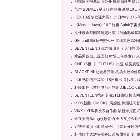
河锡辰画报幕后照公开 展现脑性男魅力
艺声 BUMKEY献上疗愈歌曲 新歌10日
《2018首尔歌谣大赏》15日举行 BTS
《Mcountdown》10日阵容 Apink宇
文佳煐金叡园等确定出演《加油吧威基
GFriend团体预告照公开 展现黑色高冷
SEVENTEEN迷你六辑 最新个人预告
水晶男孩殷志源回归 时隔三年多发行SO
ONEUS携《LIGHT US》出道 成员展
BLACKPINK赴曼谷开唱 机场大批粉
《看见你的声音6》18日播出 寻找实力
朴经出任《梦想电台》特别DJBLOCK 
SEVENTEEN携新专辑21日回归 预告
iKON新曲《I'M OK》展感性 舞蹈练习
VIXX HYUK将发表自作曲 最新海报正
金在奂与Swing娱乐签约 全力支持今后
尹智圣出演《那些日子》门票五分钟内
朴佑镇李大辉等准备出道所属社组专门