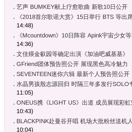
艺声 BUMKEY献上疗愈歌曲 新歌10日公开
《2018首尔歌谣大赏》15日举行 BTS 等出
14:48)
《Mcountdown》10日阵容 Apink宇宙少女
14:36)
文佳煐金叡园等确定出演《加油吧威基基》
GFriend团体预告照公开 展现黑色高冷魅力
SEVENTEEN迷你六辑 最新个人预告照公开
水晶男孩殷志源回归 时隔三年多发行SOLO
11:05)
ONEUS携《LIGHT US》出道 成员展现彩
10:43)
BLACKPINK赴曼谷开唱 机场大批粉丝送机
10:04)