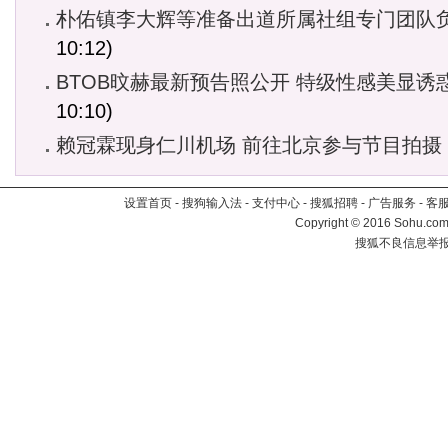
朴佑镇李大辉等准备出道所属社组专门团队
10:12)
BTOB旼赫最新预告照公开 特级性感美显诱
10:10)
赖冠霖现身仁川机场 前往北京参与节目拍摄
设置首页
-
搜狗输入法
-
支付中心
-
搜狐招聘
-
广告服务
-
客
Copyright
©
2016 Sohu.com 
搜狐不良信息举