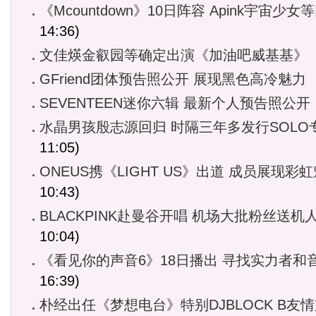
《Mcountdown》10日阵容 Apink宇宙少女
14:36)
文佳煐金叡园等确定出演《加油吧威基基》
GFriend团体预告照公开 展现黑色高冷魅力
SEVENTEEN迷你六辑 最新个人预告照公开
水晶男孩殷志源回归 时隔三年多发行SOLO
11:05)
ONEUS携《LIGHT US》出道 成员展现彩
10:43)
BLACKPINK赴曼谷开唱 机场大批粉丝送机
10:04)
《看见你的声音6》18日播出 寻找实力者和
16:39)
朴经出任《梦想电台》特别DJBLOCK B友