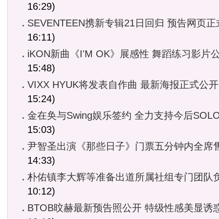
16:29)
SEVENTEEN携新专辑21日回归 预告网页
16:11)
iKON新曲《I'M OK》展感性 舞蹈练习影片
15:48)
VIXX HYUK将发表自作曲 最新海报正式公开
15:24)
金在奂与Swing娱乐签约 全力支持今后SOL
15:03)
尹智圣出演《那些日子》门票五分钟内全席
14:33)
朴佑镇李大辉等准备出道所属社组专门团队
10:12)
BTOB旼赫最新预告照公开 特级性感美显诱