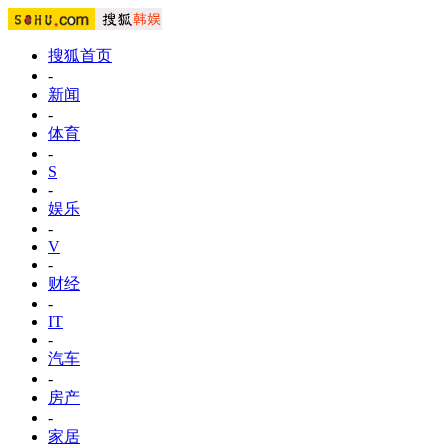
搜狐首页
-
新闻
-
体育
-
S
-
娱乐
-
V
-
财经
-
IT
-
汽车
-
房产
-
家居