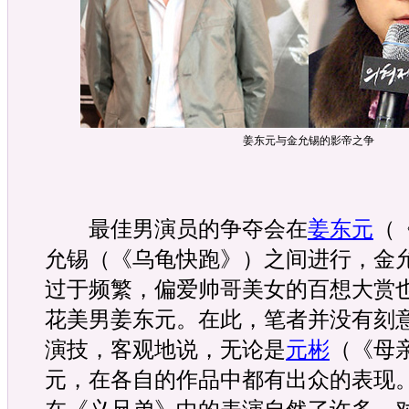
姜东元与金允锡的影帝之争
最佳男演员的争夺会在
姜东元
（
允锡（《乌龟快跑》）之间进行，金
过于频繁，偏爱帅哥美女的百想大赏
花美男姜东元。在此，笔者并没有刻
演技，客观地说，无论是
元彬
（《母
元，在各自的作品中都有出众的表现