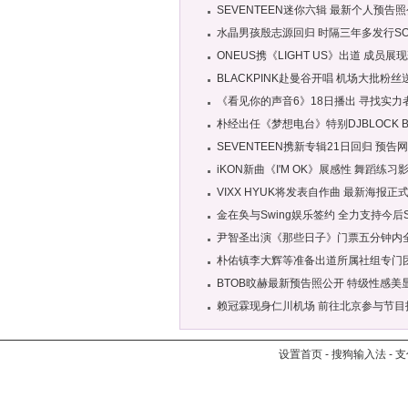
SEVENTEEN迷你六辑 最新个人预告
水晶男孩殷志源回归 时隔三年多发行SO
ONEUS携《LIGHT US》出道 成员展
BLACKPINK赴曼谷开唱 机场大批粉
《看见你的声音6》18日播出 寻找实力
朴经出任《梦想电台》特别DJBLOCK 
SEVENTEEN携新专辑21日回归 预告
iKON新曲《I'M OK》展感性 舞蹈练习
VIXX HYUK将发表自作曲 最新海报正
金在奂与Swing娱乐签约 全力支持今后
尹智圣出演《那些日子》门票五分钟内
朴佑镇李大辉等准备出道所属社组专门
BTOB旼赫最新预告照公开 特级性感美
赖冠霖现身仁川机场 前往北京参与节目
设置首页
-
搜狗输入法
-
支