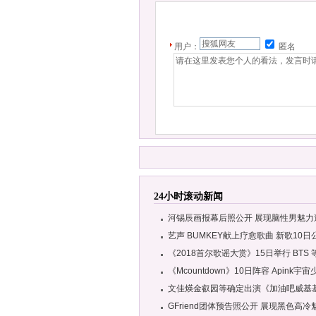
用户：
匿名
24小时滚动新闻
河锡辰画报幕后照公开 展现脑性男魅力
艺声 BUMKEY献上疗愈歌曲 新歌10日
《2018首尔歌谣大赏》15日举行 BTS
《Mcountdown》10日阵容 Apink宇
文佳煐金叡园等确定出演《加油吧威基
GFriend团体预告照公开 展现黑色高冷