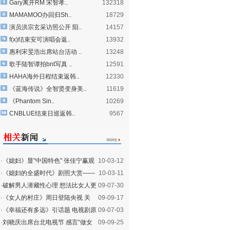
Gary离开RM 宋智孝..
132318
MAMAMOO办回归Sh..
18729
演员洪宗玄采访照公开 阳..
14157
f(x)结束安可演唱会返..
13932
惠利宋旻浩出席站台活动 ..
13248
歌手陆智谭拍bnt写真 ..
12591
HAHA海外日程结束返韩..
12330
《蓝海传说》全智贤变身美..
11619
《Phantom Sin..
10269
CNBLUE结束日巡返韩..
9567
·
《媳妇》显"中国特色" 张佳宁赢观
10-03-12
众高度评价(图)
·
《媳妇的全盛时代》剧照大赏——
10-03-11
289(图)
·
破解男人潜藏性心理 想法比女人更
09-07-30
加难以捉摸
·
《女人的村庄》周日登陆央视 关
09-09-17
注“留守妇女”
·
《幸福还有多远》引话题 电视剧原
09-07-03
著哪个好看
·
刘晓庆出席台北电视节 感言“做女
09-09-25