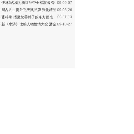
人可以哭泣”
·
伊林6名模为粉红丝带全裸演出 夸
09-09-07
蔡康永懂女人
·
胡占凡：提升飞天奖品牌 强化精品
09-08-26
电视剧殿堂
·
张梓琳-播撒慈善种子的东方芭比-
09-11-13
女人创造历史
·
新《水浒》改编人物性情大变 潘金
09-10-27
莲变寂寞女人