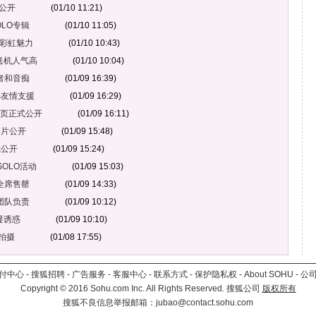
照公开
(01/10 11:21)
LO专辑
(01/10 11:05)
现彩虹魅力
(01/10 10:43)
丝送机人气高
(01/10 10:04)
者和音痴
(01/09 16:39)
B友情支援
(01/09 16:29)
网页正式公开
(01/09 16:11)
影片公开
(01/09 15:48)
式公开
(01/09 15:24)
SOLO活动
(01/09 15:03)
全席售罄
(01/09 14:33)
团队负责
(01/09 10:12)
显诱惑
(01/09 10:10)
拍摄
(01/08 17:55)
付中心
-
搜狐招聘
-
广告服务
-
客服中心
-
联系方式
-
保护隐私权
-
About SOHU
-
公
Copyright
©
2016 Sohu.com Inc. All Rights Reserved. 搜狐公司
版权所有
搜狐不良信息举报邮箱：
jubao@contact.sohu.com