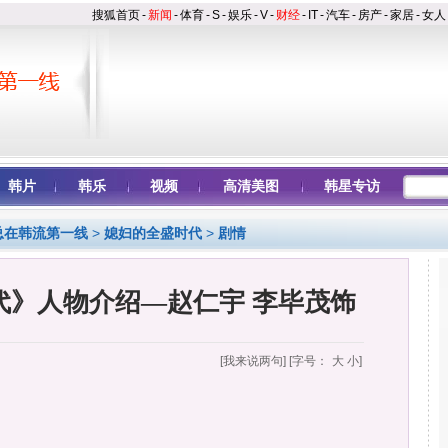
搜狐首页
-
新闻
-
体育
-
S
-
娱乐
-
V
-
财经
-
IT
-
汽车
-
房产
-
家居
-
女人
韩片
韩乐
视频
高清美图
韩星专访
总在韩流第一线
>
媳妇的全盛时代
>
剧情
代》人物介绍—赵仁宇 李毕茂饰
[我来说两句
] [字号：
大
小
]