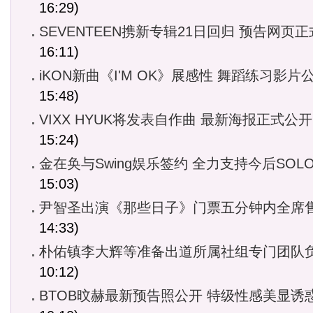
16:29)
SEVENTEEN携新专辑21日回归 预告网页
16:11)
iKON新曲《I'M OK》展感性 舞蹈练习影片
15:48)
VIXX HYUK将发表自作曲 最新海报正式公开
15:24)
金在奂与Swing娱乐签约 全力支持今后SOL
15:03)
尹智圣出演《那些日子》门票五分钟内全席
14:33)
朴佑镇李大辉等准备出道所属社组专门团队
10:12)
BTOB旼赫最新预告照公开 特级性感美显诱