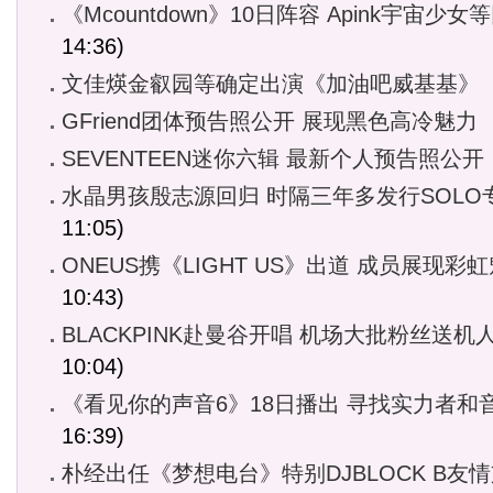
《Mcountdown》10日阵容 Apink宇宙少女
14:36)
文佳煐金叡园等确定出演《加油吧威基基》
GFriend团体预告照公开 展现黑色高冷魅力
SEVENTEEN迷你六辑 最新个人预告照公开
水晶男孩殷志源回归 时隔三年多发行SOLO
11:05)
ONEUS携《LIGHT US》出道 成员展现彩
10:43)
BLACKPINK赴曼谷开唱 机场大批粉丝送机
10:04)
《看见你的声音6》18日播出 寻找实力者和
16:39)
朴经出任《梦想电台》特别DJBLOCK B友