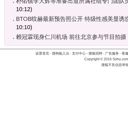
朴佑镇李大辉等准备出道所属社组专门团队
10:12)
BTOB旼赫最新预告照公开 特级性感美显诱
10:10)
赖冠霖现身仁川机场 前往北京参与节目拍摄
设置首页
-
搜狗输入法
-
支付中心
-
搜狐招聘
-
广告服务
-
客
Copyright
©
2016 Sohu.com 
搜狐不良信息举