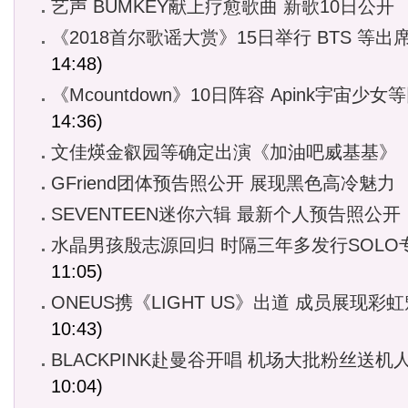
艺声 BUMKEY献上疗愈歌曲 新歌10日公开
《2018首尔歌谣大赏》15日举行 BTS 等出
14:48)
《Mcountdown》10日阵容 Apink宇宙少女
14:36)
文佳煐金叡园等确定出演《加油吧威基基》
GFriend团体预告照公开 展现黑色高冷魅力
SEVENTEEN迷你六辑 最新个人预告照公开
水晶男孩殷志源回归 时隔三年多发行SOLO
11:05)
ONEUS携《LIGHT US》出道 成员展现彩
10:43)
BLACKPINK赴曼谷开唱 机场大批粉丝送机
10:04)