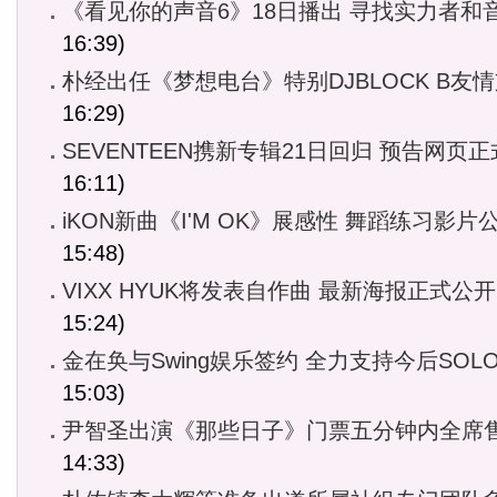
《看见你的声音6》18日播出 寻找实力者和
16:39)
朴经出任《梦想电台》特别DJBLOCK B友
16:29)
SEVENTEEN携新专辑21日回归 预告网页
16:11)
iKON新曲《I'M OK》展感性 舞蹈练习影片
15:48)
VIXX HYUK将发表自作曲 最新海报正式公开
15:24)
金在奂与Swing娱乐签约 全力支持今后SOL
15:03)
尹智圣出演《那些日子》门票五分钟内全席
14:33)