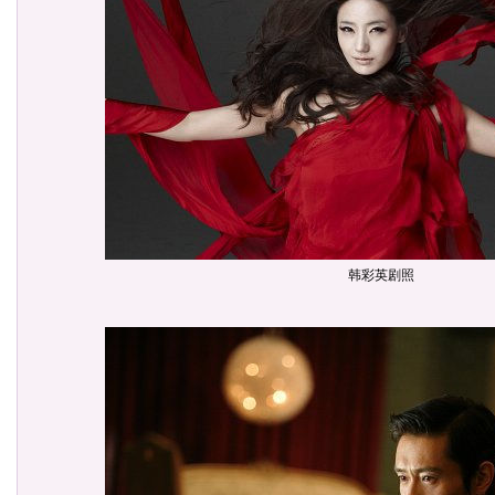
韩彩英剧照