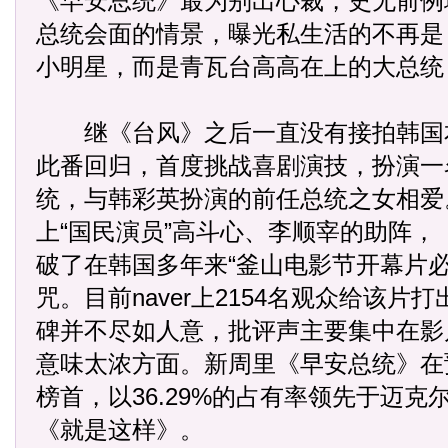
《早安总统》最为别出心裁，史无前例
总统会面的情景，曝光私生活的不再是
小明星，而是青瓦台高高在上的大总统
继《台风》之后一直没有接拍韩国
此番回归，首度挑战喜剧演技，扮演一
统，与韩彩英扮演的前任总统之女相爱
上“国民演员”高斗心、李顺宰的助阵，
破了在韩国多年来“釜山电影节开幕片必
咒。目前naver上2154名观众给该片打
碑并不尽如人意，批评声主要集中在影
意味太浓方面。新周里《早安总统》在
榜首，以36.29%的占有率领先于迈克
《就是这样》。