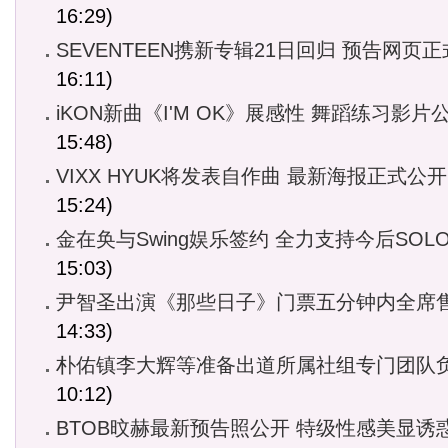
16:29)
SEVENTEEN携新专辑21日回归 预告网页
16:11)
iKON新曲《I'M OK》展感性 舞蹈练习影片
15:48)
VIXX HYUK将发表自作曲 最新海报正式公开
15:24)
金在奂与Swing娱乐签约 全力支持今后SOL
15:03)
尹智圣出演《那些日子》门票五分钟内全席
14:33)
朴佑镇李大辉等准备出道所属社组专门团队
10:12)
BTOB旼赫最新预告照公开 特级性感美显诱