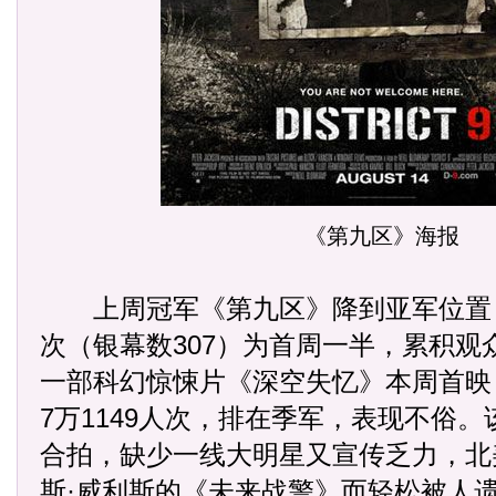
《第九区》海报
上周冠军《第九区》降到亚军位置，动
次（银幕数307）为首周一半，累积观众6
一部科幻惊悚片《深空失忆》本周首映，
7万1149人次，排在季军，表现不俗
合拍，缺少一线大明星又宣传乏力，北
斯·威利斯的《未来战警》而轻松被人