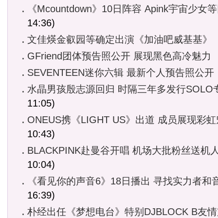
《Mcountdown》10日阵容 Apink宇宙少女
14:36)
文佳煐金叡园等确定出演《加油吧威基基》
GFriend团体预告照公开 展现黑色高冷魅力
SEVENTEEN迷你六辑 最新个人预告照公开
水晶男孩殷志源回归 时隔三年多发行SOLO
11:05)
ONEUS携《LIGHT US》出道 成员展现彩
10:43)
BLACKPINK赴曼谷开唱 机场大批粉丝送机
10:04)
《看见你的声音6》18日播出 寻找实力者和
16:39)
朴经出任《梦想电台》特别DJBLOCK B友