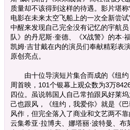
质量却不该得到这样的待遇。影片堪称
电影在未来太空飞船上的一次全新尝试
中醒来发现自己完全没有记忆的宇航员
队》的丹尼斯·奎德、《X战警》的本·
凯姆·吉甘戴在内的演员们奉献精彩表
原创亮点。
由十位导演短片集合而成的《纽约
周首映，101个银幕上观众数为3万84
四位。虽说韩国人自己常拍跟风好莱坞
己也跟风，《纽约，我爱你》就是《巴
风作，但完全落入了商业和文艺两不靠
云集希亚·拉博夫、娜塔丽·波特曼、布