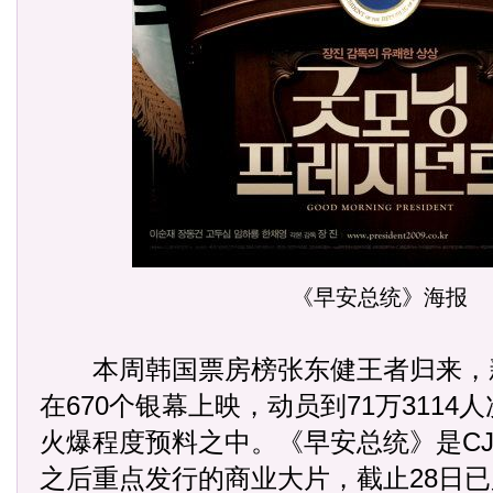
《早安总统》海报
本周韩国票房榜张东健王者归来，
在670个银幕上映，动员到71万3114
火爆程度预料之中。《早安总统》是C
之后重点发行的商业大片，截止28日已