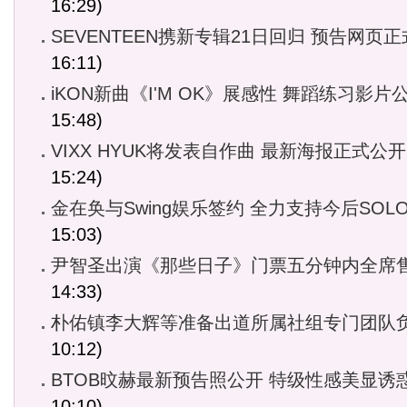
16:29)
SEVENTEEN携新专辑21日回归 预告网页
16:11)
iKON新曲《I'M OK》展感性 舞蹈练习影片
15:48)
VIXX HYUK将发表自作曲 最新海报正式公开
15:24)
金在奂与Swing娱乐签约 全力支持今后SOL
15:03)
尹智圣出演《那些日子》门票五分钟内全席
14:33)
朴佑镇李大辉等准备出道所属社组专门团队
10:12)
BTOB旼赫最新预告照公开 特级性感美显诱
10:10)