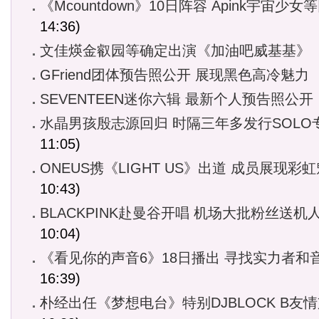
《Mcountdown》10日阵容 Apink宇宙少女
14:36)
文佳煐金叡园等确定出演《加油吧威基基》
GFriend团体预告照公开 展现黑色高冷魅力
SEVENTEEN迷你六辑 最新个人预告照公开
水晶男孩殷志源回归 时隔三年多发行SOLO
11:05)
ONEUS携《LIGHT US》出道 成员展现彩
10:43)
BLACKPINK赴曼谷开唱 机场大批粉丝送机
10:04)
《看见你的声音6》18日播出 寻找实力者和
16:39)
朴经出任《梦想电台》特别DJBLOCK B友